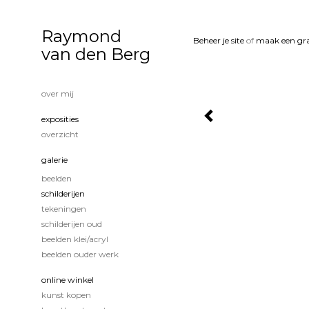
Raymond
Beheer je site
of
maak een gra
van den Berg
over mij
exposities
overzicht
galerie
beelden
schilderijen
tekeningen
schilderijen oud
beelden klei/acryl
beelden ouder werk
online winkel
kunst kopen