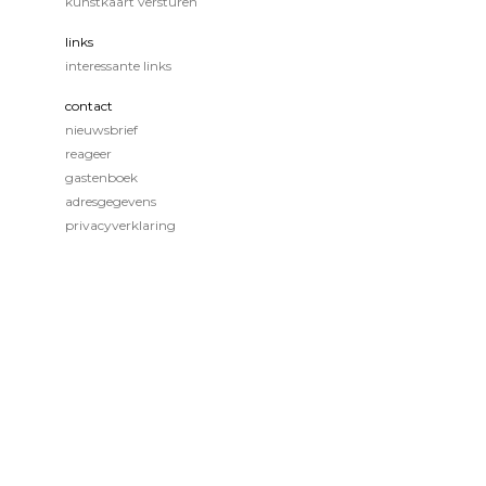
kunstkaart versturen
links
interessante links
contact
nieuwsbrief
reageer
gastenboek
adresgegevens
privacyverklaring