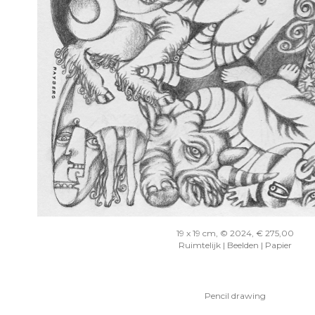
19 x 19 cm, © 2024, € 275,00
Ruimtelijk | Beelden | Papier
Pencil drawing