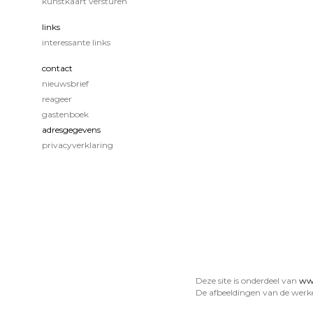
kunstkaart versturen
links
interessante links
contact
nieuwsbrief
reageer
gastenboek
adresgegevens
privacyverklaring
Deze site is onderdeel van
www
De afbeeldingen van de werk