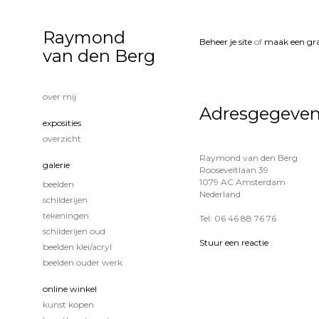
Raymond
Beheer je site
of
maak een gra
van den Berg
over mij
Adresgegeve
exposities
overzicht
Raymond van den Berg
galerie
Rooseveltlaan 39
1079 AC Amsterdam
beelden
Nederland
schilderijen
tekeningen
Tel: 06 46 88 76 76
schilderijen oud
Stuur een reactie
beelden klei/acryl
beelden ouder werk
online winkel
kunst kopen