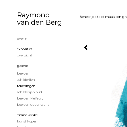
Raymond
Beheer je site
of
maak een gra
van den Berg
over mij
exposities
overzicht
galerie
beelden
schilderijen
tekeningen
schilderijen oud
beelden klei/acryl
beelden ouder werk
online winkel
kunst kopen