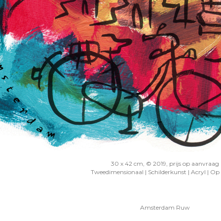
30 x 42 cm, © 2019, prijs op aanvraag
Tweedimensionaal | Schilderkunst | Acryl | Op
Amsterdam Ruw