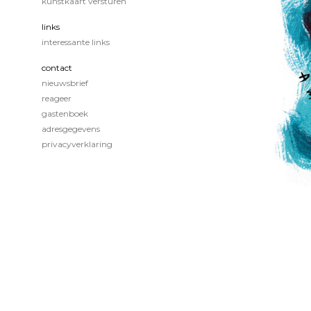
kunstkaart versturen
links
interessante links
contact
nieuwsbrief
reageer
gastenboek
adresgegevens
privacyverklaring